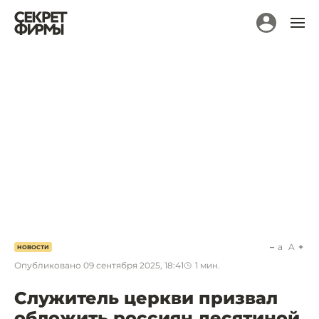
a
A
НОВОСТИ
Опубликовано
09 сентября 2025, 18:41
1
мин.
Служитель церкви призвал
обложить россиян десятиной.