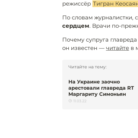
режиссёр
Тигран Кеосаян
По словам журналистки, 
сердцем
. Врачи по-преж
Почему супруга главреда 
он известен —
читайте
в 
Читайте на тему:
На Украине заочно
арестовали главреда RT
Маргариту Симоньян
11.03.22