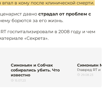
 впал в кому после клинической смерти.
сценарист давно
страдал от проблем с
нему борются за его жизнь.
RT госпитализировали в 2008 году и чем
материале «Секрета».
Симоньян и Собчак
Симоньян Мар
Главред RT и «Ро
собирались убить. Что
известно
29.08.23
15.07.23