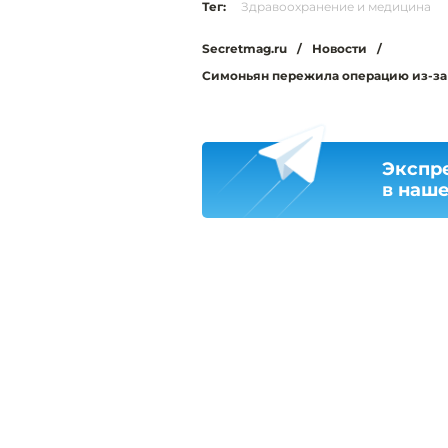
Тег:
Здравоохранение и медицина
Secretmag.ru
/
Новости
/
Симоньян пережила операцию из-за т
Экспр
в наш