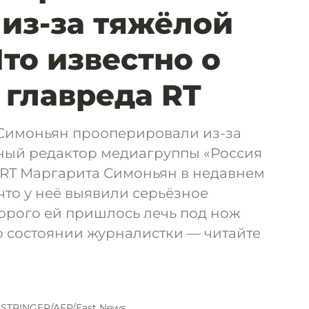
из-за тяжёлой
Что известно о
 главреда RT
 Симоньян прооперировали из-за
вный редактор медиагруппы «Россия
 RT Маргарита Симоньян в недавнем
что у неё выявили серьёзное
торого ей пришлось лечь под нож
 о состоянии журналистки — читайте
 STRINGER/AFP/East News