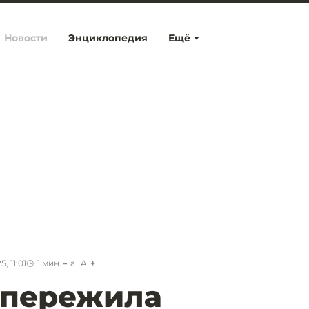
Новости
Энциклопедия
Ещё
, 11:01
1
мин.
a
A
 пережила