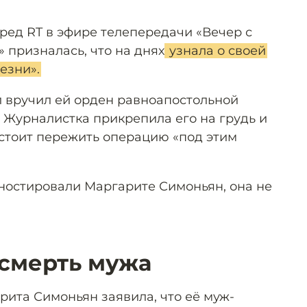
вред RT в эфире телепередачи «Вечер с
призналась, что на днях
узнала о своей
езни».
л вручил ей орден равноапостольной
и. Журналистка прикрепила его на грудь и
дстоит пережить операцию «под этим
ностировали Маргарите Симоньян, она не
смерть мужа
рита Симоньян заявила, что её муж-