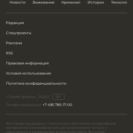
Новости
Выживание
Криминал
Истории
Технологии
Редакция
Спецпроекты
Реклама
RSS
Правовая информация
Условия использования
Политика конфиденциальности
«Секрет фирмы», 2026 г.
18+
Телефон редакции:
+7 495 785-17-00
Все права защищены. Полное или частичное копирование
материалов в коммерческих целях возможно только с
письменного разрешения владельца сайта. В случае