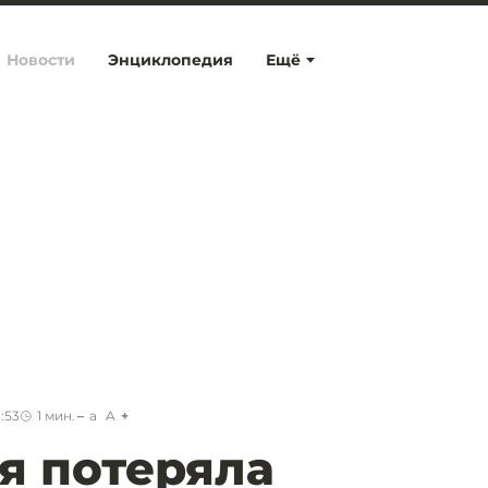
Новости
Энциклопедия
Ещё
:53
1
мин.
a
A
я потеряла