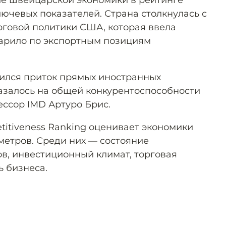
ие швейцарской экономики в рейтинге
ючевых показателей. Страна столкнулась с
говой политики США, которая ввела
арило по экспортным позициям
изился приток прямых иностранных
казалось на общей конкурентоспособности
ессор IMD Артуро Брис.
titiveness Ranking оценивает экономики
метров. Среди них — состояние
в, инвестиционный климат, торговая
ь бизнеса.