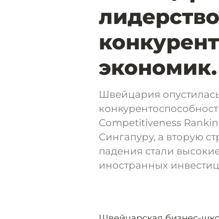
лидерство
конкурент
экономик.
Швейцария опустилась 
конкурентоспособност
Competitiveness Ranki
Сингапуру, а вторую с
падения стали высок
иностранных инвестиц
Швейцарская бизнес-шко