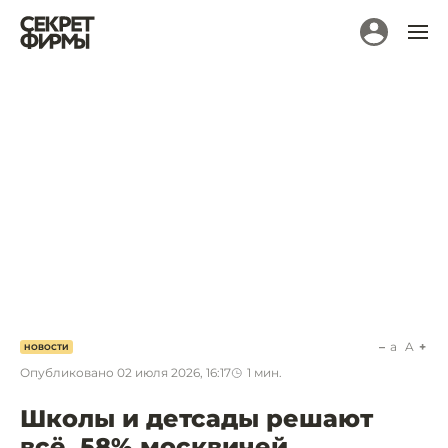
a
A
НОВОСТИ
Опубликовано
02 июля 2026, 16:17
1
мин.
Школы и детсады решают
всё. 58% москвичей