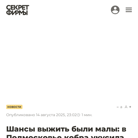
a
A
НОВОСТИ
Опубликовано
14 августа 2025, 23:02
1
мин.
Шансы выжить были малы: в
Подмосковье кобра укусила