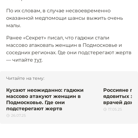
По их словам, в случае несвоевременно
оказанной медпомощи шансы выжить очень
малы.
Ранее «Секрет» писал, что гадюки стали
массово атаковать женщин в Подмосковье и
соседних регионах. Где они подстерегают жертв
— читайте
тут
.
Читайте на тему:
Кусают неожиданно: гадюки
Россияне по
массово атакуют женщин в
ядовитых зм
Подмосковье. Где они
врачей дожд
подстерегают жертв
17.05.25
26.07.25