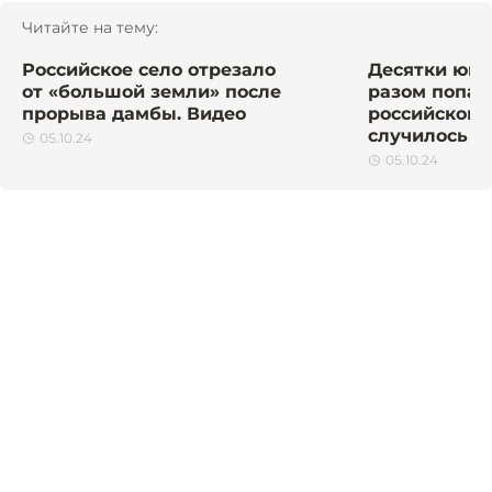
Читайте на тему:
Российское село отрезало
Десятки юны
от «большой земли» после
разом попал
прорыва дамбы. Видео
российском 
случилось
05.10.24
05.10.24