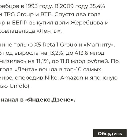
бцов в 1993 году. В 2009 году 35,4%
 TPG Group и ВТБ. Спустя два года
up и ЕБРР выкупил доли Жеребцова и
совладельца «Ленты».
ине только X5 Retail Group и «Магниту».
год выросла на 13,2%, до 413,6 млрд
изилась на 11,1%, до 11,8 млрд рублей. По
года «Лента» вошла в топ-10 самых
мире, опередив Nike, Amazon и японскую
ью Uniqlo).
 канал в
«Яндекс.Дзене»
.
Обсудить