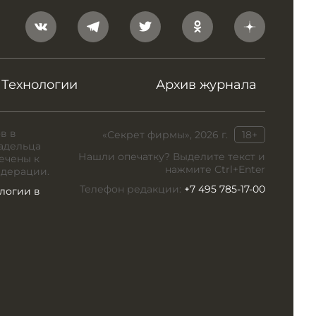
Технологии
Архив журнала
в в
«Секрет фирмы», 2026 г.
18+
адельца
Нашли опечатку? Выделите текст и
ечены к
нажмите Ctrl+Enter
едерации.
Телефон редакции:
+7 495 785-17-00
логии в