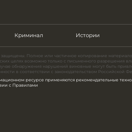
Криминал
Истории
 защищены. Полное или частичное копирование материало
ких целях возможно только с письменного разрешения вл
случае обнаружения нарушений виновные могут быть привл
нности в соответствии с законодательством Российской Ф
мационном ресурсе применяются рекомендательные техно
твии с Правилами