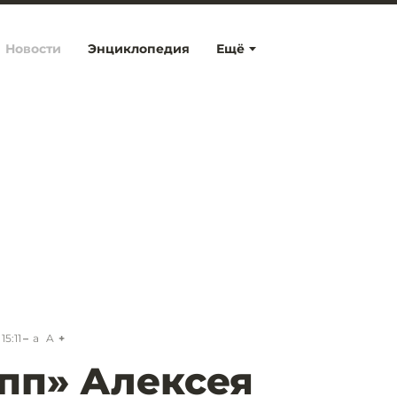
Новости
Энциклопедия
Ещё
15:11
a
A
пп» Алексея