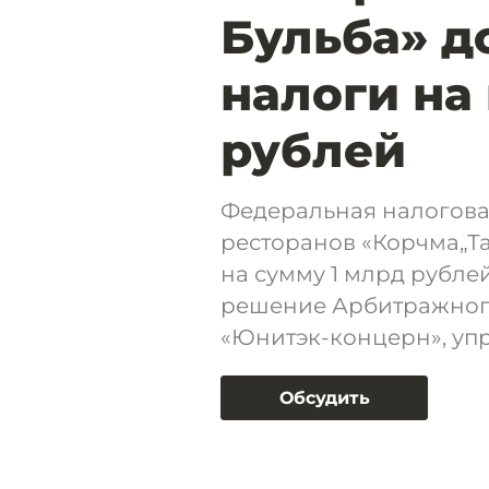
Бульба» д
налоги на
рублей
Федеральная налогова
ресторанов «Корчма„Та
на сумму 1 млрд рубле
решение Арбитражного
«Юнитэк-концерн», уп
Обсудить