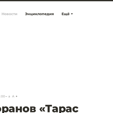
Новости
Энциклопедия
Ещё
2:00
a
A
оранов «Тарас