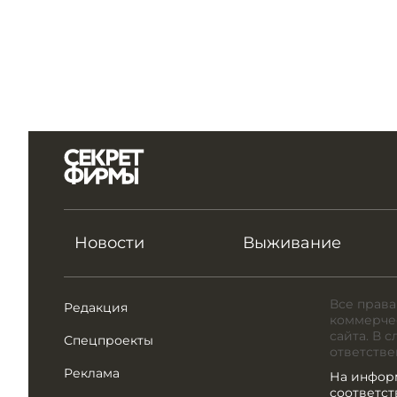
Новости
Выживание
Все права
Редакция
коммерчес
сайта. В 
Спецпроекты
ответстве
Реклама
На инфор
соответс