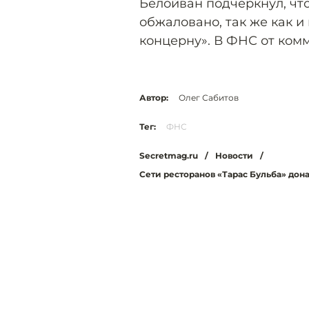
Белойван подчеркнул, чт
обжаловано, так же как и
концерну». В ФНС от комм
Автор:
Олег Сабитов
Тег:
ФНС
Secretmag.ru
/
Новости
/
Сети ресторанов «Тарас Бульба» до