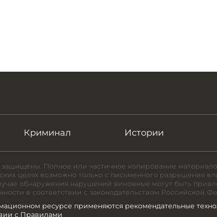
Криминал
Истории
 защищены. Полное или частичное копирование материало
ких целях возможно только с письменного разрешения вл
случае обнаружения нарушений виновные могут быть привл
нности в соответствии с законодательством Российской Ф
мационном ресурсе применяются рекомендательные техно
твии с Правилами