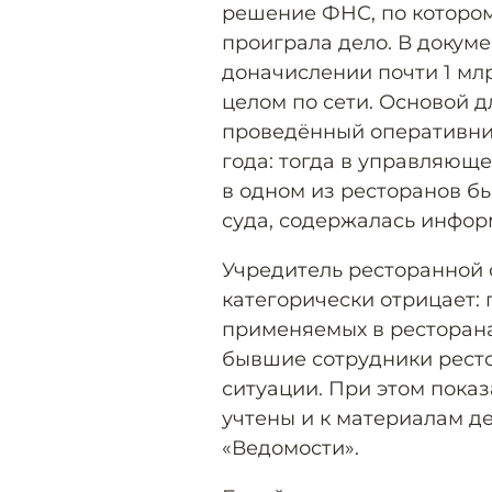
решение ФНС, по котором
проиграла дело. В докуме
доначислении почти 1 млрд
целом по сети. Основой д
проведённый оперативник
года: тогда в управляюще
в одном из ресторанов бы
суда, содержалась инфор
Учредитель ресторанной 
категорически отрицает: 
применяемых в ресторана
бывшие сотрудники ресто
ситуации. При этом пока
учтены и к материалам д
«Ведомости».