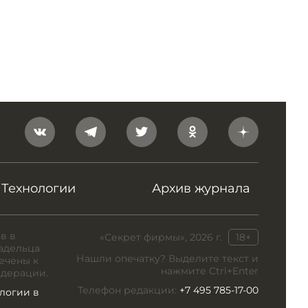
Технологии
Архив журнала
в в
«Секрет фирмы», 2026 г.
18+
адельца
Нашли опечатку? Выделите текст и
ечены к
нажмите Ctrl+Enter
едерации.
Телефон редакции:
+7 495 785-17-00
логии в