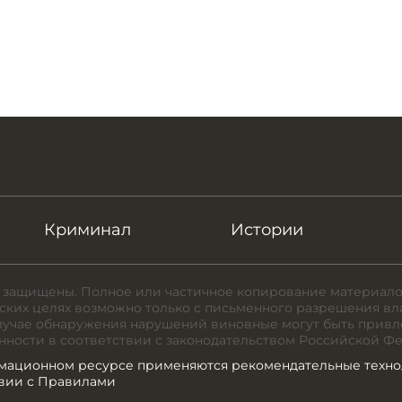
Криминал
Истории
 защищены. Полное или частичное копирование материало
ких целях возможно только с письменного разрешения вл
случае обнаружения нарушений виновные могут быть привл
нности в соответствии с законодательством Российской Ф
мационном ресурсе применяются рекомендательные техно
твии с Правилами