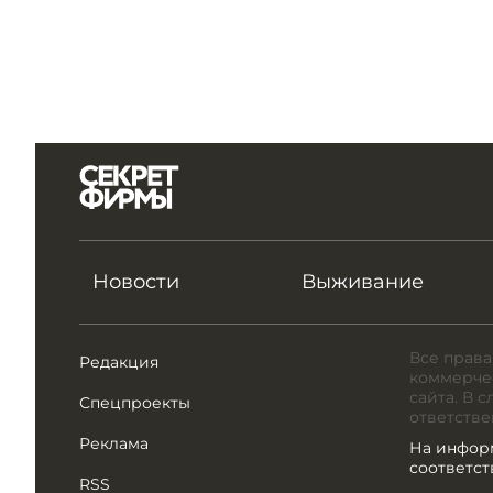
Новости
Выживание
Все права
Редакция
коммерчес
сайта. В 
Спецпроекты
ответстве
Реклама
На инфор
соответс
RSS