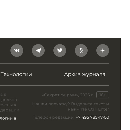
Технологии
Архив журнала
в в
«Секрет фирмы», 2026 г.
18+
адельца
Нашли опечатку? Выделите текст и
ечены к
нажмите Ctrl+Enter
едерации.
Телефон редакции:
+7 495 785-17-00
логии в