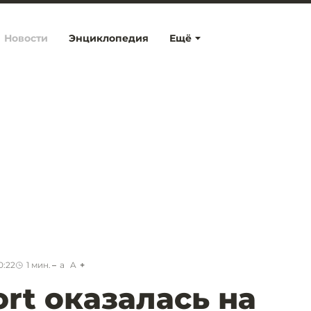
Новости
Энциклопедия
Ещё
0:22
1
мин.
a
A
rt оказалась на