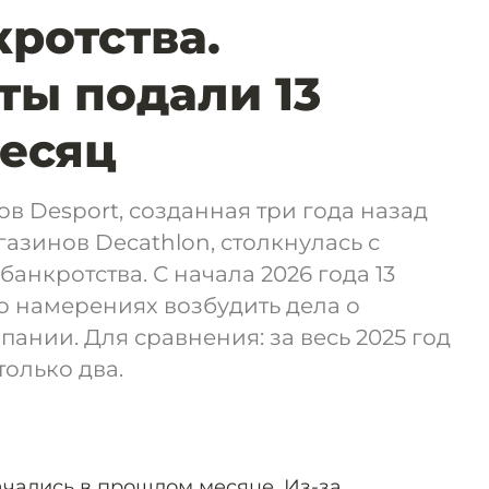
кротства.
ты подали 13
месяц
ов Desport, созданная три года назад
газинов Decathlon, столкнулась с
анкротства. С начала 2026 года 13
о намерениях возбудить дела о
ании. Для сравнения: за весь 2025 год
только два.
чались в прошлом месяце. Из-за