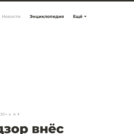
Новости
Энциклопедия
Ещё
:30
a
A
зор внёс