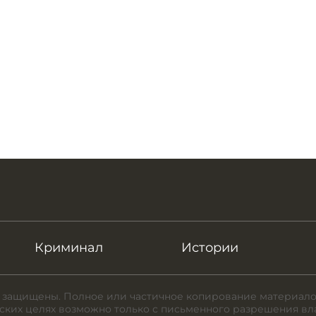
Криминал
Истории
 защищены. Полное или частичное копирование материало
ких целях возможно только с письменного разрешения вл