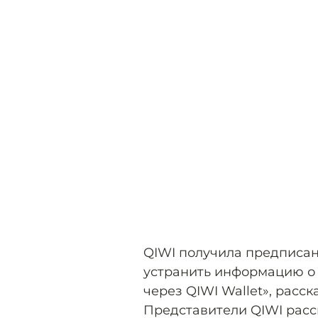
QIWI получила предписан
устранить информацию о 
через QIWI Wallet», расс
Представители QIWI расск