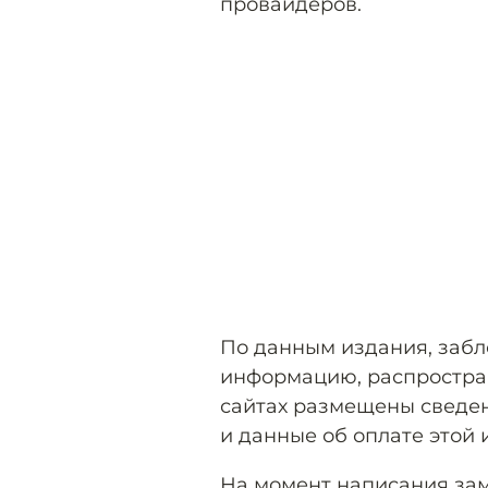
провайдеров.
По данным издания, заб
информацию, распростран
сайтах размещены сведен
и данные об оплате этой 
На момент написания зам