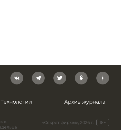
Технологии
Архив журнала
в в
«Секрет фирмы», 2026 г.
18+
адельца