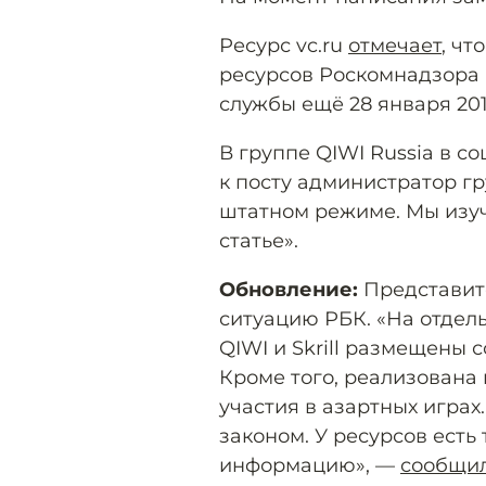
Ресурс vc.ru
отмечает
, чт
ресурсов Роскомнадзора
службы ещё 28 января 201
В группе QIWI Russia в с
к посту администратор г
штатном режиме. Мы изуч
статье».
Обновление:
Представит
ситуацию РБК. «На отдел
QIWI и Skrill размещены
Кроме того, реализована
участия в азартных игра
законом. У ресурсов есть
информацию», —
сообщи