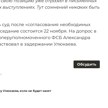
 я свою позицию уже отразил в письменных
х выступлениях. Тут сомнений никаких быть
 суд после «согласования необходимых
седание состоится 22 ноября. На допрос в
е оперуполномоченного ФСБ Александра
аствовал в задержании Улюкаева.
Обсудить
ев
у Улюкаева, если не будет занят