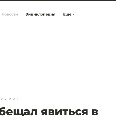
Новости
Энциклопедия
Ещё
17:13
a
A
бещал явиться в