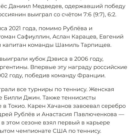
нёс Даниил Медведев, одержавший победу
иянин выиграл со счётом 7:6 (9:7), 6:2.
са 2021 года, помимо Рублёва и
Роман Сафиуллин, Аслан Карацев, Евгений
и капитан команды Шамиль Тарпищев.
ыиграли кубок Дэвиса в 2006 году,
ргентины. Впервые эту награду российские
002 году, победив команду Франции.
грали все турниры по теннису. Женская
е Билли Джин. Также теннисисты
 в Токио. Карен Хачанов завоевал серебро
дрей Рублёв и Анастасия Павлюченкова —
в этом сезоне взял первый в карьере
ытом чемпионате США по теннису.