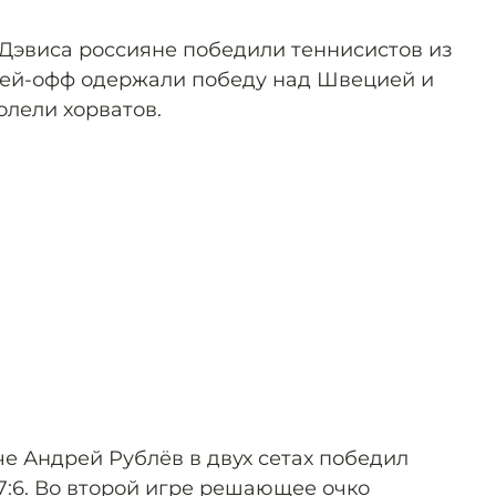
 Дэвиса россияне победили теннисистов из
лей-офф одержали победу над Швецией и
олели хорватов.
е Андрей Рублёв в двух сетах победил
 7:6. Во второй игре решающее очко