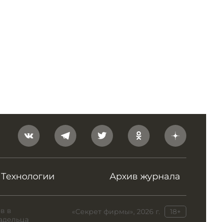
Технологии
Архив журнала
в в
«Секрет фирмы», 2026 г.
18+
адельца