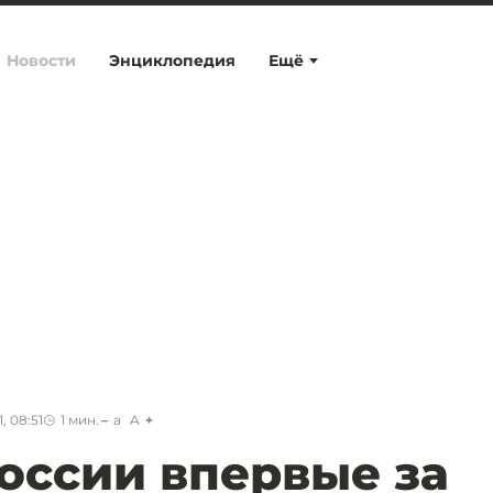
Новости
Энциклопедия
Ещё
, 08:51
1
мин.
a
A
оссии впервые за