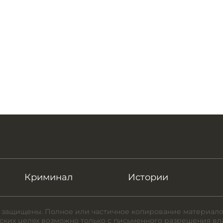
Криминал
Истории
 защищены. Полное или частичное копирование материало
ких целях возможно только с письменного разрешения вл