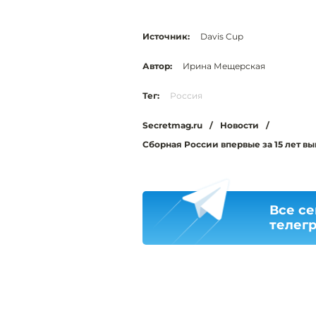
Источник:
Davis Cup
Автор:
Ирина Мещерская
Тег:
Россия
Secretmag.ru
/
Новости
/
Сборная России впервые за 15 лет в
Все се
телег