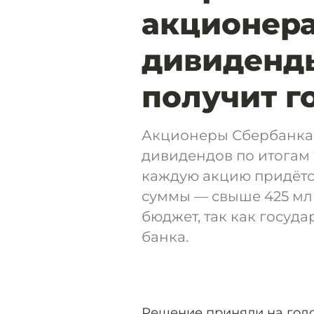
акционер
дивиденды
получит г
Акционеры Сбербанка 
дивидендов по итогам 
каждую акцию придётс
суммы — свыше 425 мл
бюджет, так как госуд
банка.
Решение приняли на годо