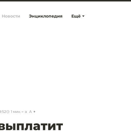
Новости
Энциклопедия
Ещё
9:52
1
мин.
a
A
выплатит