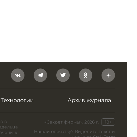
Технологии
Архив журнала
в в
«Секрет фирмы», 2026 г.
18+
адельца
Нашли опечатку? Выделите текст и
ечены к