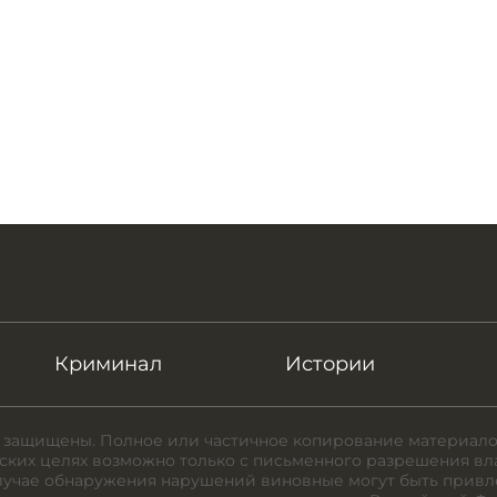
Криминал
Истории
 защищены. Полное или частичное копирование материало
ких целях возможно только с письменного разрешения вл
случае обнаружения нарушений виновные могут быть привл