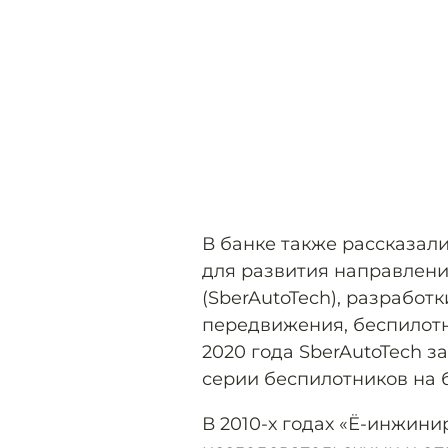
В банке также рассказал
для развития направлений
(SberAutoTech), разрабо
передвижения, беспилотн
2020 года SberAutoTech з
серии беспилотников на б
В 2010-х годах «Ё-инжини