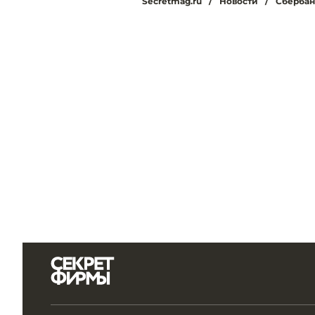
Secretmag.ru
/
Новости
/
Сбербан