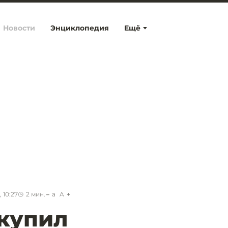
Новости
Энциклопедия
Ещё
 10:27
2
мин.
a
A
купил