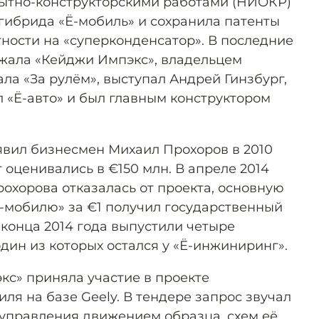
пытно-конструкторскими работами (НИОКР)
 гибрида «Ё-мобиль» и сохранила патенты
стности на «суперконденсатор». В последние
жала «Кейджи Импэкс», владельцем
ла «За рулём», выступал Андрей Гинзбург,
л «Ё-авто» и был главным конструктором
явил бизнесмен Михаил Прохоров в 2010
т оценивались в €150 млн. В апреле 2014
хорова отказалась от проекта, основную
Ё-мобилю» за €1 получил государственный
конца 2014 года выпустили четыре
один из которых остался у «Ё-инжиниринг».
кс» приняла участие в проекте
ля на базе Geely. В тендере запрос звучал
 управления движением образца, схем её