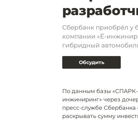
разработч
Сбербанк приобрёл у 
компании «Ё-инжинири
гибридный автомобиль
Обсудить
По данным базы «СПАРК-И
инжиниринг» через доче
пресс-службе Сбербанка 
раскрывать сумму инвес