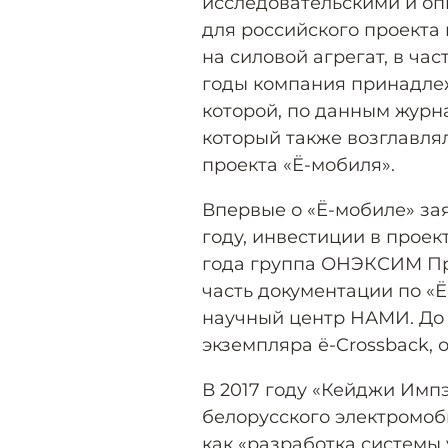
исследовательскими и о
для российского проекта
на силовой агрегат, в ча
годы компания принадле
которой, по данным журна
который также возглавля
проекта «Ё-мобиля».
Впервые о «Ё-мобиле» за
году, инвестиции в проек
года группа ОНЭКСИМ Про
часть документации по «
научный центр НАМИ. До 
экземпляра ё-Crossback, 
В 2017 году «Кейджи Импэ
белорусского электромоби
как «разработка системы