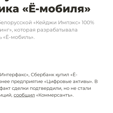
ика «Ё-мобиля»
белорусской «Кейджи Импэкс» 100%
нг», которая разрабатывала
 «Ё-мобиль».
нтерфакс», Сбербанк купил «Ё-
рнее предприятие «Цифровые активы». В
факт сделки подтвердили, но не стали
тиций,
сообщил
«Коммерсантъ».