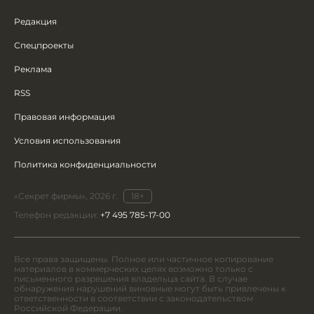
Редакция
Спецпроекты
Реклама
RSS
Правовая информация
Условия использования
Политика конфиденциальности
«Секрет фирмы», 2026 г.
18+
Телефон редакции:
+7 495 785-17-00
Все права защищены. Полное или частичное копирование
материалов в коммерческих целях возможно только с
письменного разрешения владельца сайта. В случае
обнаружения нарушений виновные могут быть привлечены к
ответственности в соответствии с законодательством
Российской Федерации.