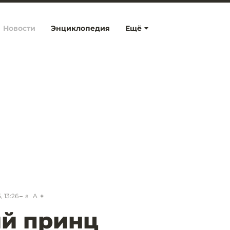
Новости
Энциклопедия
Ещё
 13:26
a
A
ий принц