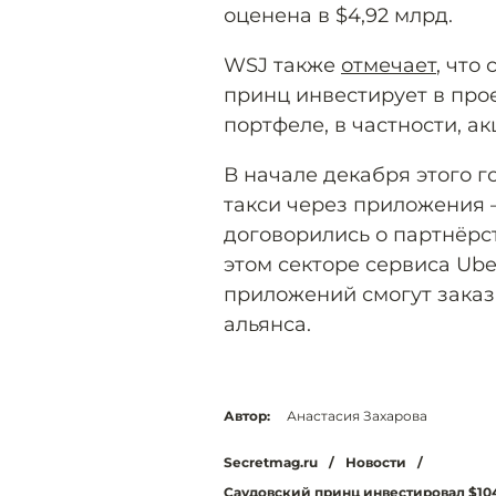
оценена в $4,92 млрд.
WSJ также
отмечает
, что
принц инвестирует в прое
портфеле, в частности, ак
В начале декабря этого г
такси через приложения — L
договорились о партнёрс
этом секторе сервиса Ube
приложений смогут заказы
альянса.
Автор:
Анастасия Захарова
Secretmag.ru
/
Новости
/
Саудовский принц инвестировал $104,