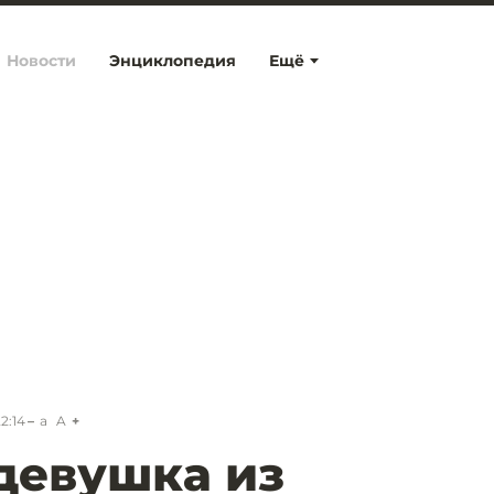
Новости
Энциклопедия
Ещё
2:14
a
A
 девушка из