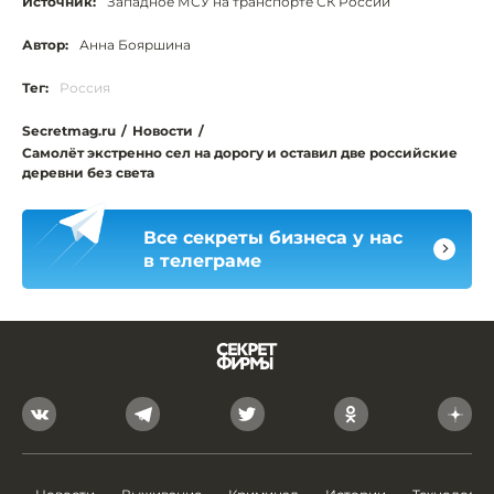
Источник:
Западное МСУ на транспорте СК России
Автор:
Анна Бояршина
Тег:
Россия
Secretmag.ru
/
Новости
/
Самолёт экстренно сел на дорогу и оставил две российские
деревни без света
Все секреты бизнеса у нас
в телеграме