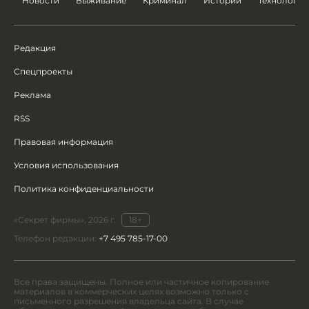
Новости
Выживание
Криминал
Истории
Технологии
Редакция
Спецпроекты
Реклама
RSS
Правовая информация
Условия использования
Политика конфиденциальности
«Секрет фирмы», 2026 г.
18+
Телефон редакции:
+7 495 785-17-00
Все права защищены. Полное или частичное копирование
материалов в коммерческих целях возможно только с
письменного разрешения владельца сайта. В случае