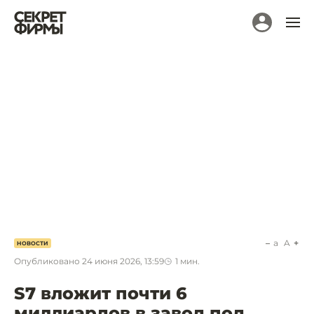
a
A
НОВОСТИ
Опубликовано
24 июня 2026, 13:59
1
мин.
S7 вложит почти 6
миллиардов в завод под