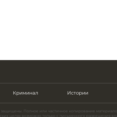
Криминал
Истории
 защищены. Полное или частичное копирование материало
ких целях возможно только с письменного разрешения вл