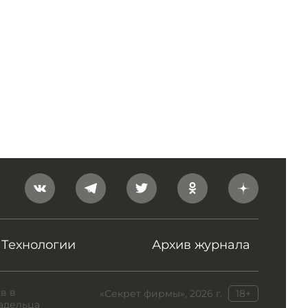
Технологии
Архив журнала
в в
«Секрет фирмы», 2026 г.
18+
адельца