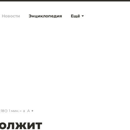
Новости
Энциклопедия
Ещё
:18
1
мин.
a
A
олжит