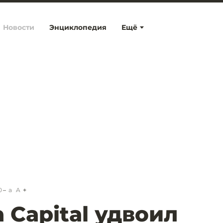
Новости
Энциклопедия
Ещё
0
a
A
 Capital удвоил