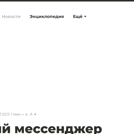
Новости
Энциклопедия
Ещё
7:22
1
мин.
a
A
ий мессенджер