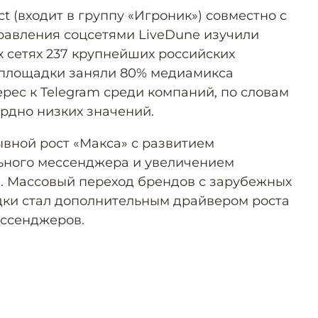
ct (входит в группу «Игроник») совместно с
равления соцсетями LiveDune изучили
х сетях 237 крупнейших российских
 площадки заняли 80% медиамикса
рес к Telegram среди компаний, по словам
ордно низких значений.
вной рост «Макса» с развитием
ьного мессенджера и увеличением
. Массовый переход брендов с зарубежных
дки стал дополнительным драйвером роста
ессенджеров.