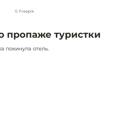
© Freepik
 о пропаже туристки
ка покинула отель.