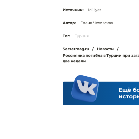
Источник:
Milliyet
Автор:
Елена Чеховская
Тег:
Турция
Secretmag.ru
/
Новости
/
Россиянка погибла в Турции при заг
две недели
Ещё б
истори