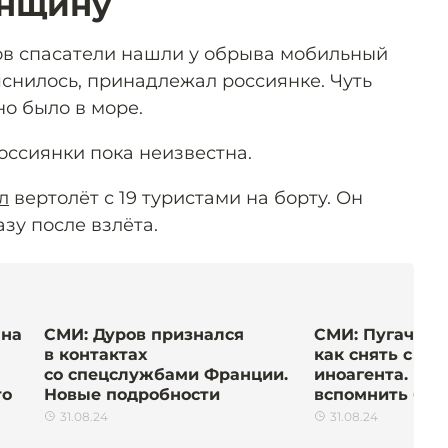
енщину
ов спасатели нашли у обрыва мобильный
яснилось, принадлежал россиянке. Чуть
о было в море.
оссиянки пока неизвестна.
л
вертолёт с 19 туристами на борту. Он
азу после взлёта.
 на
СМИ: Дуров признался
СМИ: Пугачёва
в контактах
как снять с Га
со спецслужбами Франции.
иноагента. Пр
то
Новые подробности
вспомнить бы
31.08.24
31.08.24