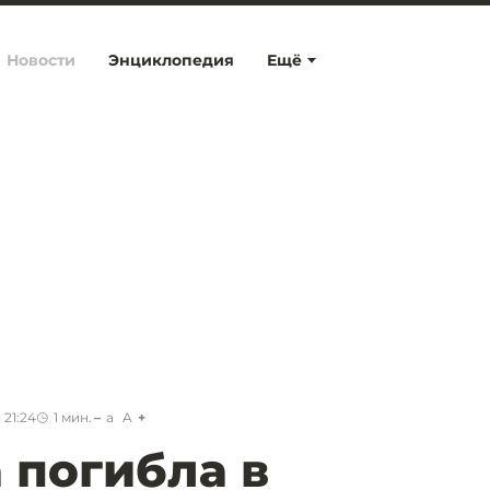
Новости
Энциклопедия
Ещё
 21:24
1
мин.
a
A
 погибла в