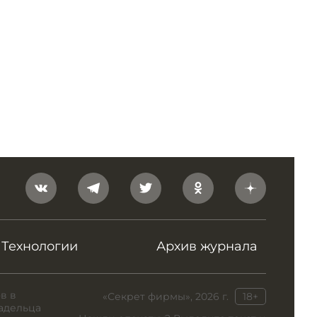
Технологии
Архив журнала
в в
«Секрет фирмы», 2026 г.
18+
адельца