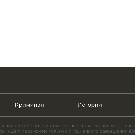
Криминал
Истории
 защищены. Полное или частичное копирование материало
ких целях возможно только с письменного разрешения вл