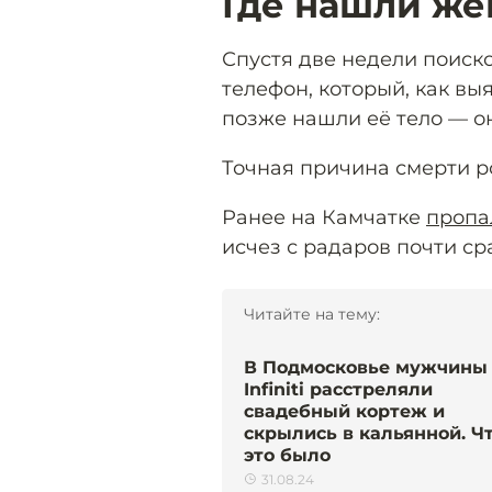
Где нашли ж
Спустя две недели поиск
телефон, который, как вы
позже нашли её тело — он
Точная причина смерти р
Ранее на Камчатке
пропа
исчез с радаров почти ср
Читайте на тему:
В Подмосковье мужчины
Infiniti расстреляли
свадебный кортеж и
скрылись в кальянной. Ч
это было
31.08.24