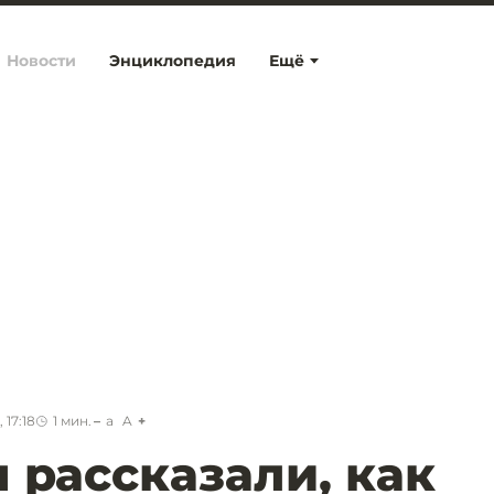
Новости
Энциклопедия
Ещё
 17:18
1
мин.
a
A
 рассказали, как