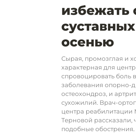
избежать 
суставных
осенью
Сырая, промозглая и х
характерная для центр
спровоцировать боль в 
заболевания опорно-дв
остеохондроз, и артри
сухожилий. Врач-орто
центра реабилитации М
Терновой рассказали,
подобные обострения.