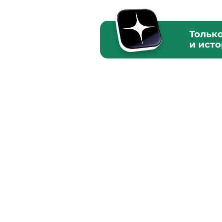
Тольк
и ист