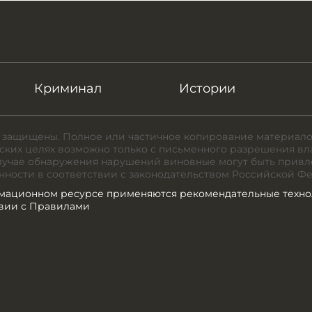
Криминал
Истории
 защищены. Полное или частичное копирование материало
ких целях возможно только с письменного разрешения вл
случае обнаружения нарушений виновные могут быть привл
нности в соответствии с законодательством Российской Ф
мационном ресурсе применяются рекомендательные техно
твии с Правилами