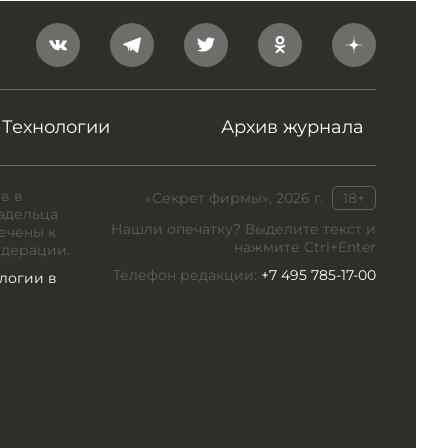
Технологии
Архив журнала
в в
«Секрет фирмы», 2026 г.
18+
адельца
Нашли опечатку? Выделите текст и
ечены к
нажмите Ctrl+Enter
едерации.
Телефон редакции:
+7 495 785-17-00
логии в