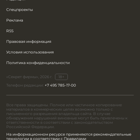
Спецпроекты
Реклама
RSS
Правовая информация
Условия использования
Политика конфиденциальности
«Секрет фирмы», 2026 г.
18+
Телефон редакции:
+7 495 785-17-00
Все права защищены. Полное или частичное копирование
материалов в коммерческих целях возможно только с
письменного разрешения владельца сайта. В случае
обнаружения нарушений виновные могут быть привлечены к
ответственности в соответствии с законодательством
Российской Федерации.
На информационном ресурсе применяются рекомендательные
технологии в соответствии с Правилами