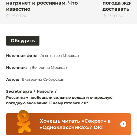
нагрянет к россиянам. Что
погода ждёт
известно
доставать к
25.09.24
23.09.24
Обсудить
Источник фото:
Агентство «Москва»
Источник:
«Вечерняя Москва»
Автор:
Екатерина Сибирская
Secretmag.ru
/
Новости
/
Россиянам пообещали сильные дожди и очередную
погодную аномалию. К чему готовиться?
Хочешь читать «Секрет» в
«Одноклассниках»? ОК!