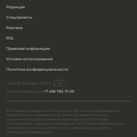
Редакция
Спецпроекты
Реклама
RSS
Правовая информация
Условия использования
Политика конфиденциальности
«Секрет фирмы», 2026 г.
18+
Телефон редакции:
+7 495 785-17-00
Все права защищены. Полное или частичное копирование
материалов в коммерческих целях возможно только с
письменного разрешения владельца сайта. В случае
обнаружения нарушений виновные могут быть привлечены к
ответственности в соответствии с законодательством
Российской Федерации.