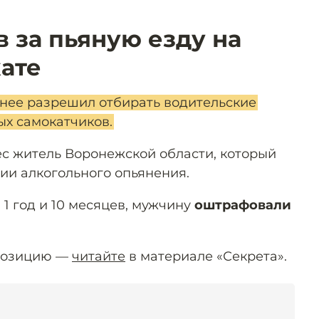
 за пьяную езду на
ате
нее разрешил отбирать водительские
ых самокатчиков.
ёс житель Воронежской области, который
ии алкогольного опьянения.
1 год и 10 месяцев, мужчину
оштрафовали
 позицию —
читайте
в материале «Секрета».