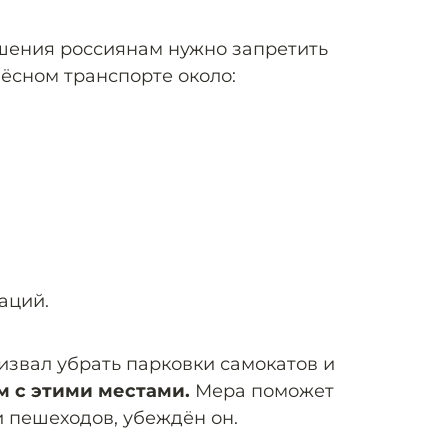
ешения россиянам нужно запретить
лёсном транспорте около:
аций.
звал убрать парковки самокатов и
м с этими местами.
Мера поможет
и пешеходов, убеждён он.