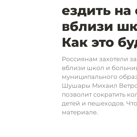
ездить на
вблизи шк
Как это б
Россиянам захотели за
вблизи школ и больниц
муниципального образ
Шушары Михаил Ветров
позволит сократить ко
детей и пешеходов. Чт
материале.