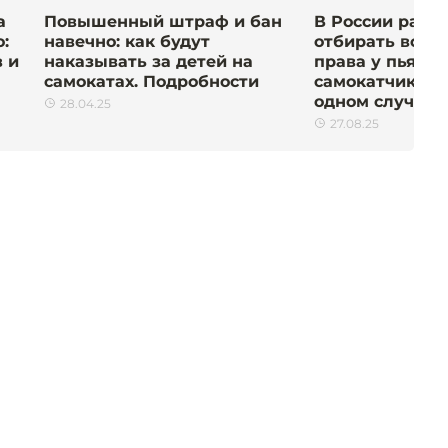
а
Повышенный штраф и бан
В России разр
:
навечно: как будут
отбирать води
 и
наказывать за детей на
права у пьяны
самокатах. Подробности
самокатчиков. 
одном случае
28.04.25
27.08.25