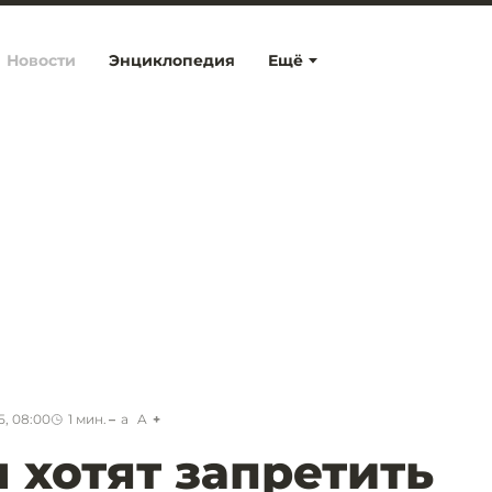
Новости
Энциклопедия
Ещё
5, 08:00
1
мин.
a
A
 хотят запретить