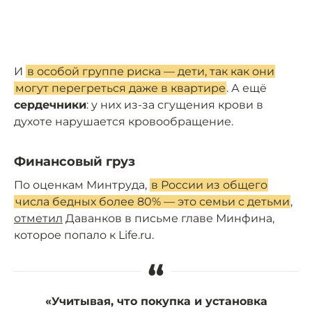
И
в особой группе риска — дети, так как они
могут перегреться даже в квартире
. А ещё
сердечники
: у них из-за сгущения крови в
духоте нарушается кровообращение.
Финансовый груз
По оценкам Минтруда,
в России из общего
числа бедных более 80% — это семьи с детьми
,
отметил
Даванков в письме главе Минфина,
которое попало к Life.ru.
“
«Учитывая, что покупка и установка