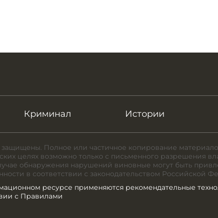
Криминал
Истории
 защищены. Полное или частичное копирование материало
ких целях возможно только с письменного разрешения вл
случае обнаружения нарушений виновные могут быть привл
нности в соответствии с законодательством Российской Ф
мационном ресурсе применяются рекомендательные техно
твии с Правилами