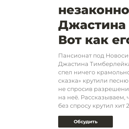
незаконно
Джастина
Вот как е
Пансионат под Новоси
Джастина Тимберлейка
спел ничего крамольно
сказка» крутили песню 
не спросив разрешени
на неё. Рассказываем, 
без спросу крутил хит 
Обсудить