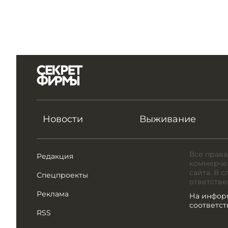
Новости
Выживание
Все права
Редакция
коммерчес
сайта. В 
Спецпроекты
ответстве
Реклама
На инфор
соответс
RSS