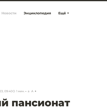
Новости
Энциклопедия
Ещё
23, 09:40
1
мин.
a
A
й пансионат