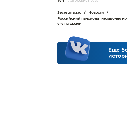
Тег:
Авторские права
Secretmag.ru
/
Новости
/
Российский пансионат незаконно кр
его наказали
Ещё б
истори