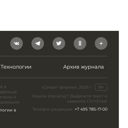
Технологии
Архив журнала
в в
«Секрет фирмы», 2026 г.
18+
адельца
Нашли опечатку? Выделите текст и
ечены к
нажмите Ctrl+Enter
едерации.
Телефон редакции:
+7 495 785-17-00
логии в