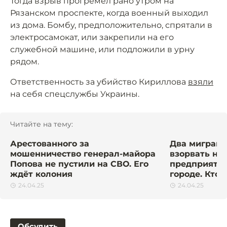
Тогда взрыв прогремел рано утром на
Рязанском проспекте, когда военный выходил
из дома. Бомбу, предположительно, спрятали в
электросамокат, или закрепили на его
служебной машине, или подложили в урну
рядом.
Ответственность за убийство Кириллова
взяли
на себя спецслужбы Украины.
Читайте на тему:
Арестованного за
Два мигрант
мошенничество генерал-майора
взорвать не
Попова не пустили на СВО. Его
предприятие
ждёт колония
городе. Кто 
24.04.25
24.04.25
Обсудить