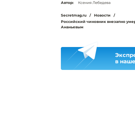
Автор:
Ксения Лебедева
Secretmag.ru
/
Новости
/
Российский чиновник внезапно умер
Ананьевым
Экспр
в наш