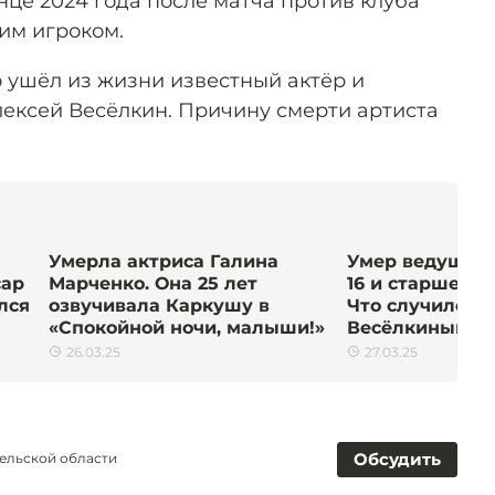
нце 2024 года после матча против клуба
им игроком.
о ушёл из жизни известный актёр и
ексей Весёлкин. Причину смерти артиста
Умерла актриса Галина
Умер ведущий 
сар
Марченко. Она 25 лет
16 и старше» и
лся
озвучивала Каркушу в
Что случилось
«Спокойной ночи, малыши!»
Весёлкиным
26.03.25
27.03.25
Обсудить
ельской области