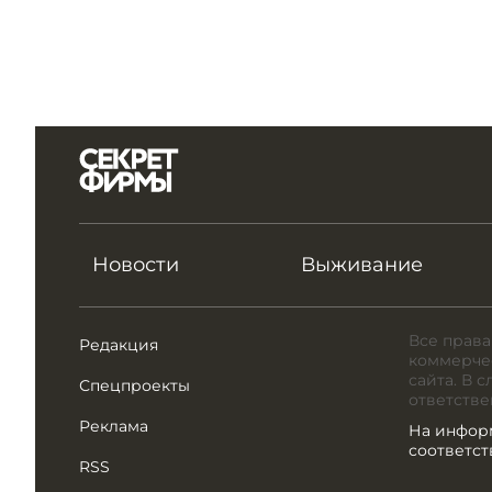
Новости
Выживание
Все права
Редакция
коммерчес
сайта. В 
Спецпроекты
ответстве
Реклама
На инфор
соответс
RSS