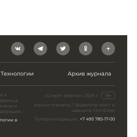
Технологии
Архив журнала
в в
«Секрет фирмы», 2026 г.
18+
адельца
Нашли опечатку? Выделите текст и
ечены к
нажмите Ctrl+Enter
едерации.
Телефон редакции:
+7 495 785-17-00
логии в