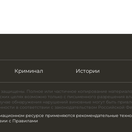
Криминал
Истории
 защищены. Полное или частичное копирование материало
ких целях возможно только с письменного разрешения вл
случае обнаружения нарушений виновные могут быть привл
нности в соответствии с законодательством Российской Ф
мационном ресурсе применяются рекомендательные техно
твии с Правилами