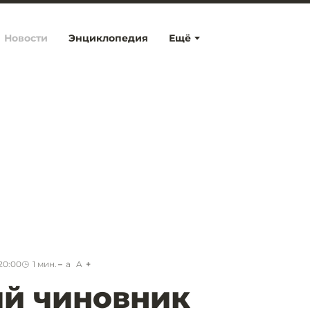
Новости
Энциклопедия
Ещё
20:00
1
мин.
a
A
ий чиновник