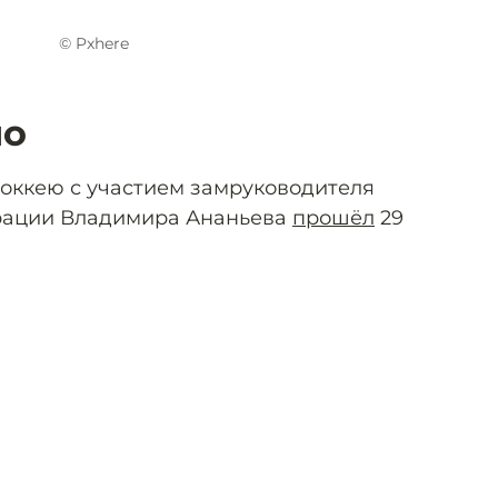
© Pxhere
ло
хоккею с участием замруководителя
рации Владимира Ананьева
прошёл
29