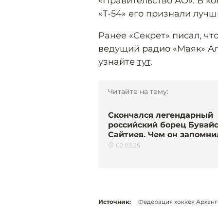
«Правительство АО». В ко
«Т-54» его признали лучш
Ранее «Секрет» писал, чт
ведущий радио «Маяк» Ал
узнайте
тут
.
Читайте на тему:
Скончался легендарный
российский борец Бувай
Сайтиев. Чем он запомни
02.03.25
Источник:
Федерация хоккея Арханг