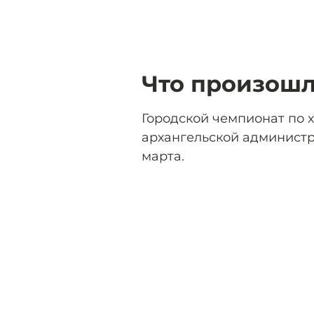
Что произош
Городской чемпионат по 
архангельской админист
марта.