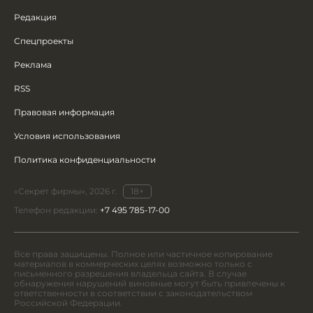
Редакция
Спецпроекты
Реклама
RSS
Правовая информация
Условия использования
Политика конфиденциальности
«Секрет фирмы», 2026 г.
18+
Телефон редакции:
+7 495 785-17-00
Все права защищены. Полное или частичное копирование
материалов в коммерческих целях возможно только с
письменного разрешения владельца сайта. В случае
обнаружения нарушений виновные могут быть привлечены к
ответственности в соответствии с законодательством
Российской Федерации.