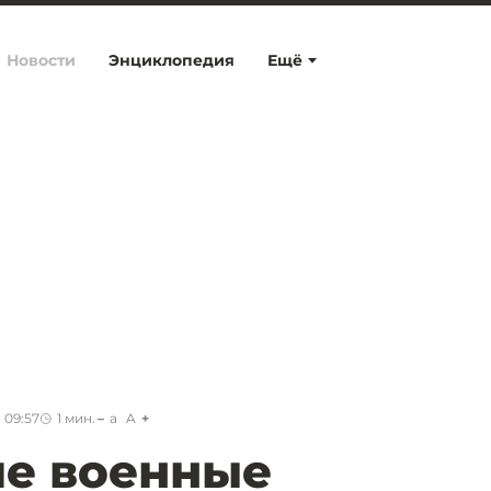
Новости
Энциклопедия
Ещё
 09:57
1
мин.
a
A
ие военные