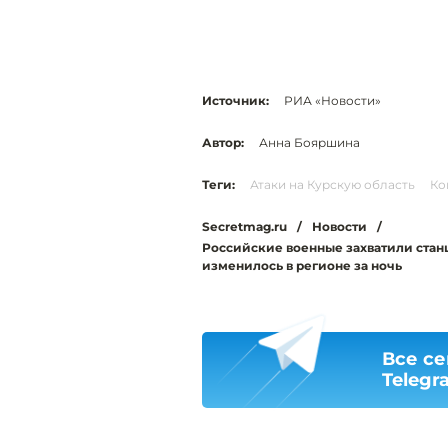
Источник:
РИА «Новости»
Автор:
Анна Бояршина
Теги:
Атаки на Курскую область
Ко
Secretmag.ru
/
Новости
/
Российские военные захватили станци
изменилось в регионе за ночь
Все се
Telegr