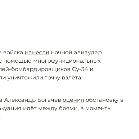
е войска
нанесли
ночной авиаудар
е с помощью многофункциональных
елей-бомбардировщиков Су-34 и
ли
уничтожили точку взлёта
а Александр Богачев
оценил
обстановку в
акуация идёт между боями, в моменты
.