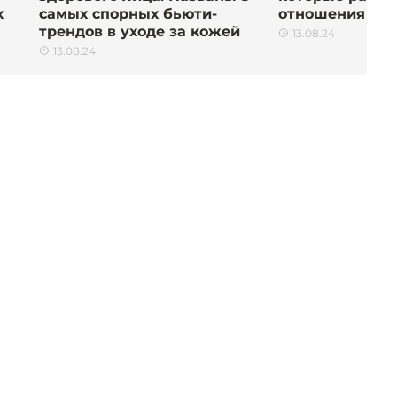
х
самых спорных бьюти-
отношения
трендов в уходе за кожей
13.08.24
13.08.24