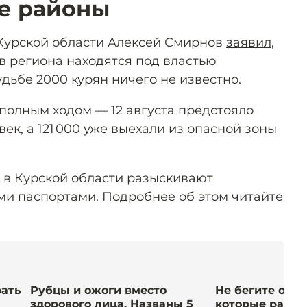
е районы
Курской области Алексей Смирнов
заявил
,
в региона находятся под властью
удьбе 2000 курян ничего не известно.
 полным ходом — 12 августа предстояло
век, а 121 000 уже выехали из опасной зоны
о в Курской области разыскивают
ми паспортами. Подробнее об этом читайте
рать
Рубцы и ожоги вместо
Не бегите от б
здорового лица. Названы 5
которые разр