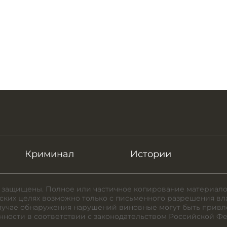
Криминал
Истории
 защищены. Полное или частичное копирование материало
ких целях возможно только с письменного разрешения вл
случае обнаружения нарушений виновные могут быть привл
нности в соответствии с законодательством Российской Ф