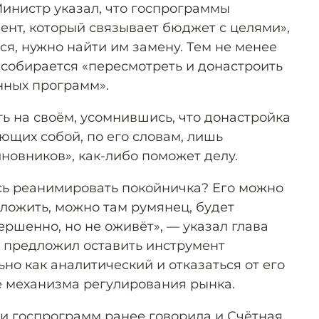
Министр указал, что госпрограммы
ент, который связывает бюджет с целями»,
ся, нужно найти им замену. Тем не менее
 собирается «пересмотреть и донастроить
нных программ».
ь на своём, усомнившись, что донастройка
ющих собой, по его словам, лишь
новников», как-либо поможет делу.
сь реанимировать покойничка? Его можно
аложить, можно там румянец, будет
ршенно, но не оживёт», — указал глава
 предложил оставить инструмент
но как аналитический и отказаться от его
е механизма регулирования рынка.
ии госпрограмм ранее
говорила
и Счётная