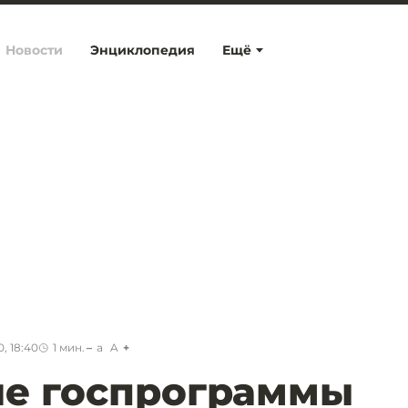
Новости
Энциклопедия
Ещё
, 18:40
1
мин.
a
A
ие госпрограммы