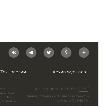
Технологии
Архив журнала
в в
«Секрет фирмы», 2026 г.
18+
адельца
Нашли опечатку? Выделите текст и
ечены к
нажмите Ctrl+Enter
едерации.