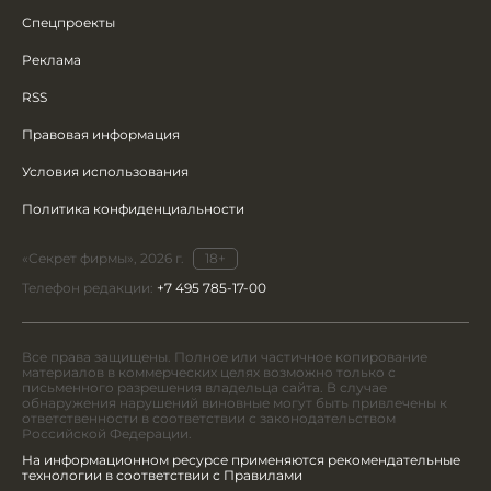
Спецпроекты
Реклама
RSS
Правовая информация
Условия использования
Политика конфиденциальности
«Секрет фирмы», 2026 г.
18+
Телефон редакции:
+7 495 785-17-00
Все права защищены. Полное или частичное копирование
материалов в коммерческих целях возможно только с
письменного разрешения владельца сайта. В случае
обнаружения нарушений виновные могут быть привлечены к
ответственности в соответствии с законодательством
Российской Федерации.
На информационном ресурсе применяются рекомендательные
технологии в соответствии с Правилами