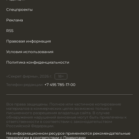
Спецпроекты
Реклама
RSS
Правовая информация
Условия использования
Политика конфиденциальности
«Секрет фирмы», 2026 г.
18+
Телефон редакции:
+7 495 785-17-00
Все права защищены. Полное или частичное копирование
материалов в коммерческих целях возможно только с
письменного разрешения владельца сайта. В случае
обнаружения нарушений виновные могут быть привлечены к
ответственности в соответствии с законодательством
Российской Федерации.
На информационном ресурсе применяются рекомендательные
технологии в соответствии с Правилами