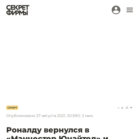
a
A
СПОРТ
Опубликовано
27 августа 2021, 20:59
2
мин.
Роналду вернулся в
«Манчестер Юнайтед» и