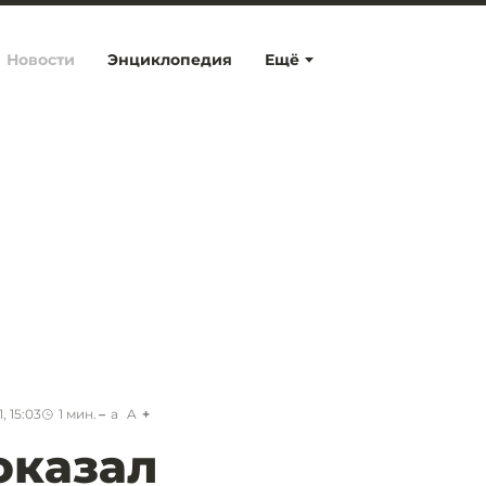
Новости
Энциклопедия
Ещё
, 15:03
1
мин.
a
A
оказал