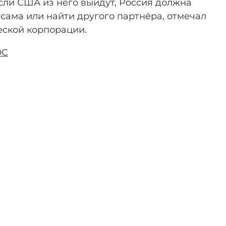
если США из него выйдут, Россия должна
сама или найти другого партнёра, отмечал
еской корпорации.
ОС