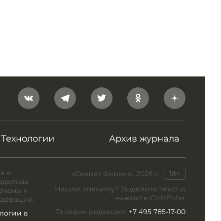
Технологии
Архив журнала
в в
«Секрет фирмы», 2026 г.
18+
адельца
Нашли опечатку? Выделите текст и
ечены к
нажмите Ctrl+Enter
едерации.
Телефон редакции:
+7 495 785-17-00
логии в