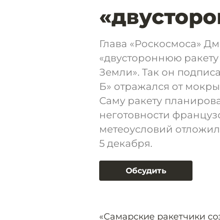
«двусторо
Глава «Роскосмоса» Дм
«двустороннюю ракету 
Земли». Так он подпис
Б» отражался от мокры
Саму ракету планировал
неготовности французс
метеоусловий отложили
5 декабря.
Обсудить
«Самарские ракетчики с