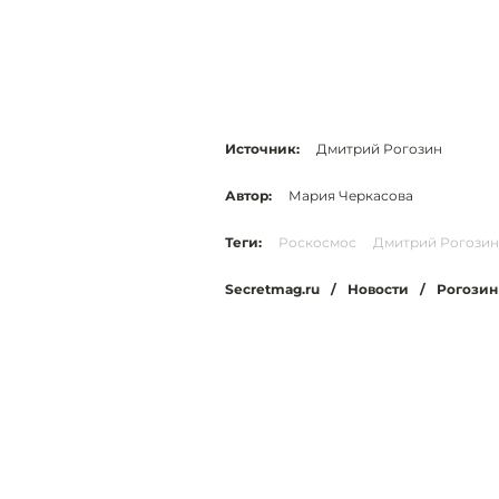
Источник:
Дмитрий Рогозин
Автор:
Мария Черкасова
Теги:
Роскосмос
Дмитрий Рогозин
Secretmag.ru
/
Новости
/
Рогозин