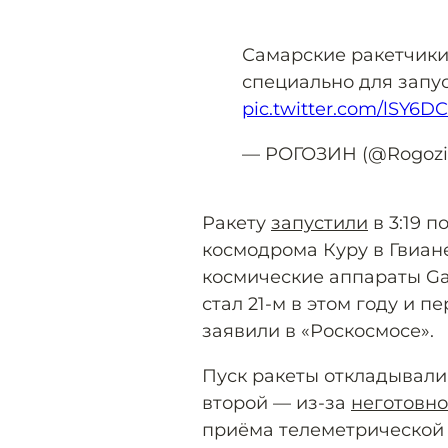
Самарские ракетчики
специально для запус
pic.twitter.com/lSY6D
— РОГОЗИН (@Rogoz
Ракету
запустили
в 3:19 п
космодрома Куру в Гвиан
космические аппараты Gal
стал 21-м в этом году и п
заявили в «Роскосмосе».
Пуск ракеты откладывал
второй — из-за
неготовно
приёма телеметрической