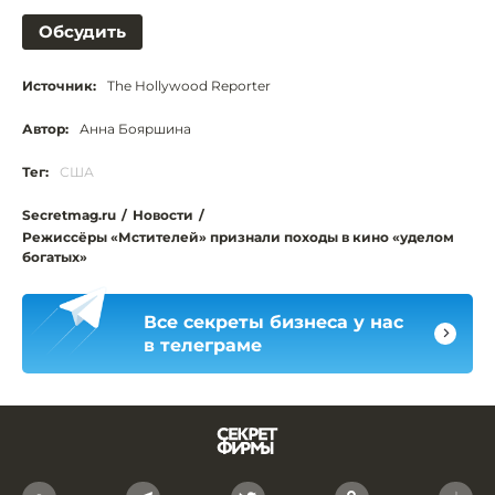
Обсудить
Источник:
The Hollywood Reporter
Автор:
Анна Бояршина
Тег:
США
Secretmag.ru
/
Новости
/
Режиссёры «Мстителей» признали походы в кино «уделом
богатых»
Все секреты бизнеса у нас
в телеграме