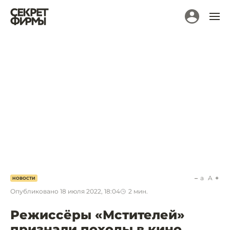
a
A
НОВОСТИ
Опубликовано
18 июля 2022, 18:04
2
мин.
Режиссёры «Мстителей»
признали походы в кино