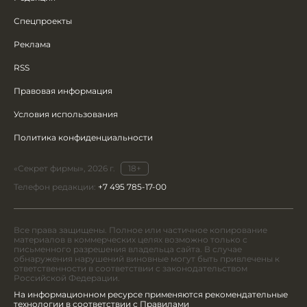
Спецпроекты
Реклама
RSS
Правовая информация
Условия использования
Политика конфиденциальности
«Секрет фирмы», 2026 г.
18+
Телефон редакции:
+7 495 785-17-00
Все права защищены. Полное или частичное копирование
материалов в коммерческих целях возможно только с
письменного разрешения владельца сайта. В случае
обнаружения нарушений виновные могут быть привлечены к
ответственности в соответствии с законодательством
Российской Федерации.
На информационном ресурсе применяются рекомендательные
технологии в соответствии с Правилами