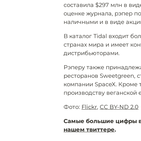
составила $297 млн в вид
оценке журнала, рэпер п
наличными и в виде акци
В каталог Tidal входит бо
странах мира и имеет кон
дистрибьюторами.
Рэперу также принадлежа
ресторанов Sweetgreen, с
компании SpaceX. Кроме т
производству веганской е
Фото:
Flickr
,
CC BY-ND 2.0
Самые большие цифры в 
нашем твиттере
.