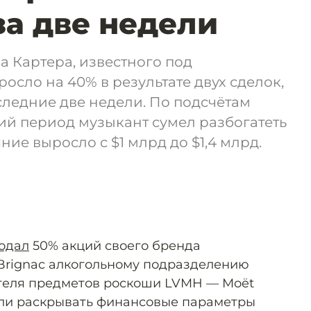
за две недели
 Картера, известного под
осло на 40% в результате двух сделок,
ледние две недели. По подсчётам
кий период музыкант сумел разбогатеть
яние выросло с $1 млрд до $1,4 млрд.
одал
50% акций своего бренда
Brignac алкогольному подразделению
теля предметов роскоши LVMH — Moët
али раскрывать финансовые параметры