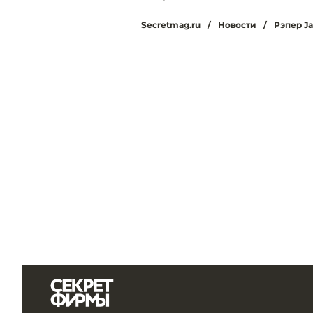
Secretmag.ru
/
Новости
/
Рэпер Ja