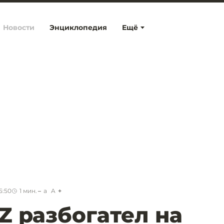
Новости
Энциклопедия
Ещё
5:50
1
мин.
a
A
Z разбогател на