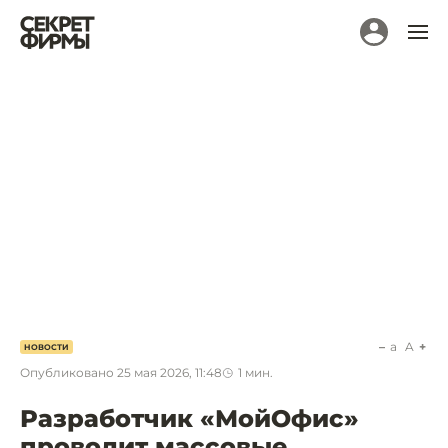
a
A
НОВОСТИ
Опубликовано
25 мая 2026, 11:48
1
мин.
Разработчик «МойОфис»
проводит массовые