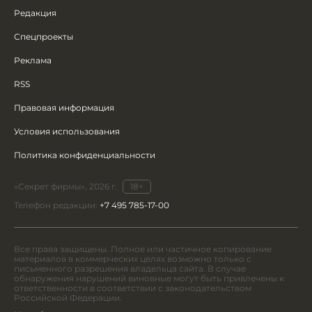
Редакция
Спецпроекты
Реклама
RSS
Правовая информация
Условия использования
Политика конфиденциальности
«Секрет фирмы», 2026 г.
18+
Телефон редакции:
+7 495 785-17-00
Все права защищены. Полное или частичное копирование
материалов в коммерческих целях возможно только с
письменного разрешения владельца сайта. В случае
обнаружения нарушений виновные могут быть привлечены к
ответственности в соответствии с законодательством
Российской Федерации.