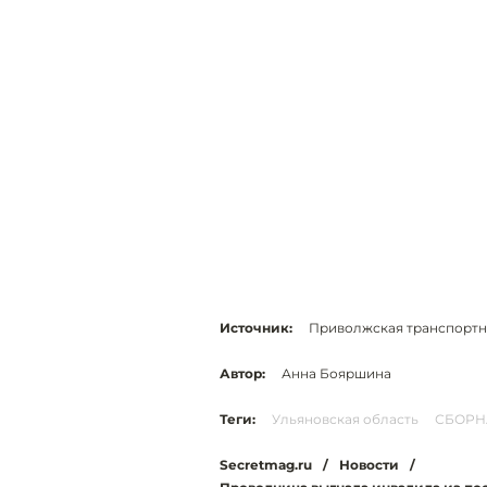
Источник:
Приволжская транспортн
Автор:
Анна Бояршина
Теги:
Ульяновская область
СБОРН
Secretmag.ru
/
Новости
/