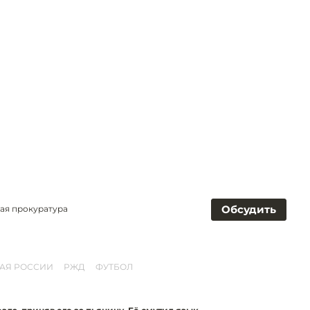
Обсудить
ая прокуратура
АЯ РОССИИ
РЖД
ФУТБОЛ