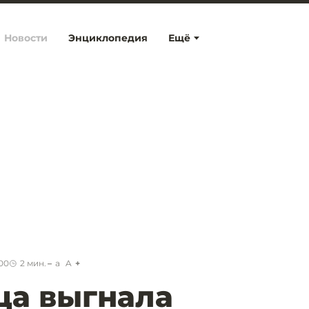
Новости
Энциклопедия
Ещё
:00
2
мин.
a
A
ца выгнала