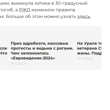
ыми, выкинула котика в 30-градусный
погиб, а
РЖД
изменили правила
х. Больше об этом можно узнать
здесь
.
Приз вдребезги, массовые
На Урале толп
сле
протесты и ведьма с рогами.
ветерана СВО 
 Что
Чем запомнилось
жены. Подробн
«Евровидение-2024»
12.05.24
12.05.24