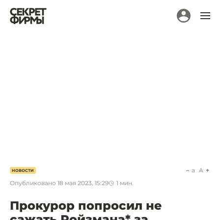
a
A
НОВОСТИ
Опубликовано
18 мая 2023, 15:29
1
мин.
Прокурор попросил не
сажать Ройзмана* за