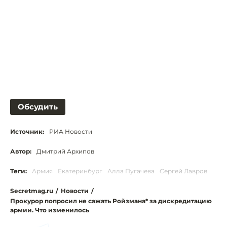
Обсудить
Источник:
РИА Новости
Автор:
Дмитрий Архипов
Теги:
Армия
Екатеринбург
Алла Пугачева
Сергей Лавров
Secretmag.ru
/
Новости
/
Прокурор попросил не сажать Ройзмана* за дискредитацию
армии. Что изменилось