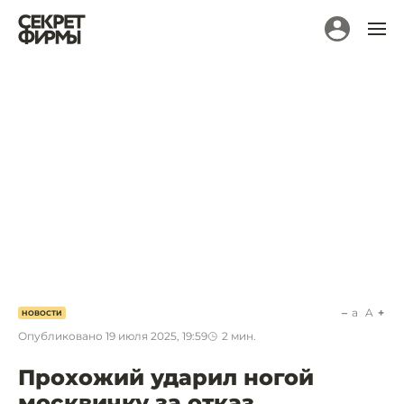
a
A
НОВОСТИ
Опубликовано
19 июля 2025, 19:59
2
мин.
Прохожий ударил ногой
москвичку за отказ