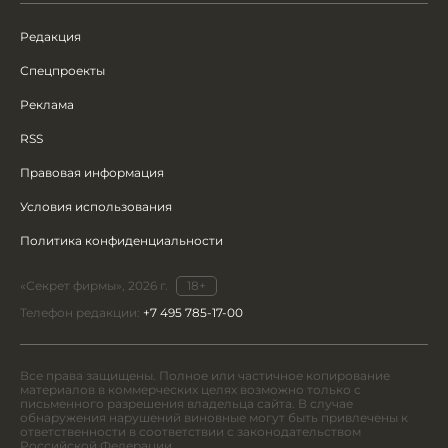
Редакция
Спецпроекты
Реклама
RSS
Правовая информация
Условия использования
Политика конфиденциальности
«Секрет фирмы», 2026 г.
18+
Телефон редакции:
+7 495 785-17-00
Все права защищены. Полное или частичное копирование
материалов в коммерческих целях возможно только с
письменного разрешения владельца сайта. В случае
обнаружения нарушений виновные могут быть привлечены к
ответственности в соответствии с законодательством
Российской Федерации.