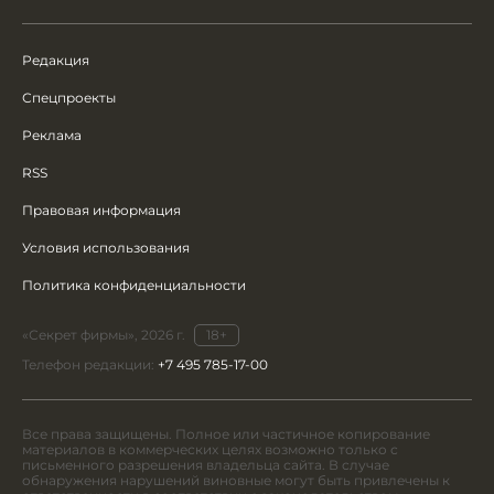
Редакция
Спецпроекты
Реклама
RSS
Правовая информация
Условия использования
Политика конфиденциальности
«Секрет фирмы», 2026 г.
18+
Телефон редакции:
+7 495 785-17-00
Все права защищены. Полное или частичное копирование
материалов в коммерческих целях возможно только с
письменного разрешения владельца сайта. В случае
обнаружения нарушений виновные могут быть привлечены к