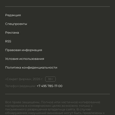
Редакция
Спецпроекты
Реклама
RSS
Правовая информация
Условия использования
Политика конфиденциальности
«Секрет фирмы», 2026 г.
18+
Телефон редакции:
+7 495 785-17-00
Все права защищены. Полное или частичное копирование
материалов в коммерческих целях возможно только с
письменного разрешения владельца сайта. В случае
обнаружения нарушений виновные могут быть привлечены к